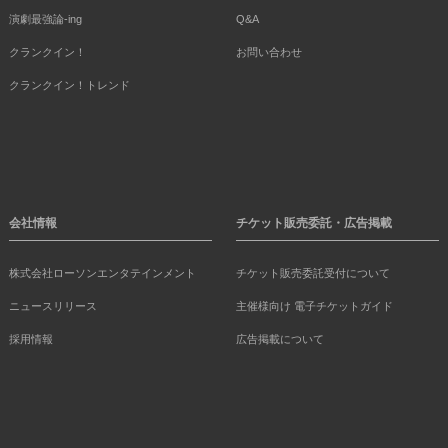
演劇最強論-ing
Q&A
クランクイン！
お問い合わせ
クランクイン！トレンド
会社情報
チケット販売委託・広告掲載
株式会社ローソンエンタテインメント
チケット販売委託受付について
ニュースリリース
主催様向け 電子チケットガイド
採用情報
広告掲載について