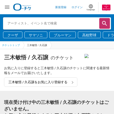
新規登録
ログイン
Language
クーザ
サマソニ
ブルーマン
高校野球
ド
チケットトップ
三木敏悟 / 久石譲
三木敏悟 / 久石譲
のチケット
お気に入りに登録すると三木敏悟 / 久石譲のチケットに関連する最新情
報をメールでお届けいたします。
三木敏悟 / 久石譲をお気に入り登録する
現在受け付け中の三木敏悟 / 久石譲のチケットはご
ざいません。