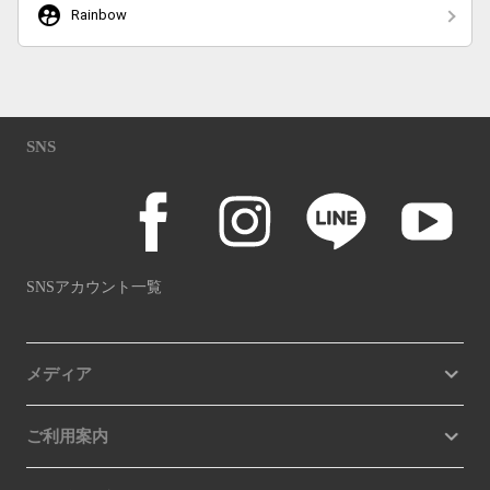
supervised_user_circle
Rainbow
SNS
SNSアカウント一覧
メディア
ご利用案内