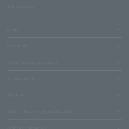
SNS account list
media
User guide
Stores with Loppi installed
Terms and Others
About us
Ticket sales consignment/advertising
Affiliated companies