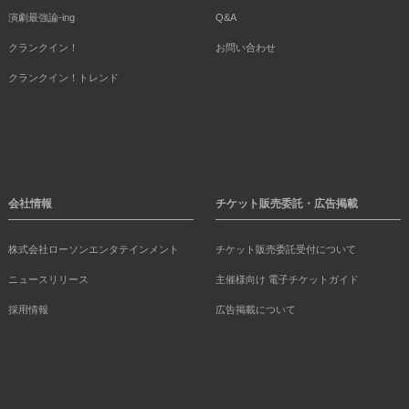
演劇最強論-ing
Q&A
クランクイン！
お問い合わせ
クランクイン！トレンド
会社情報
チケット販売委託・広告掲載
株式会社ローソンエンタテインメント
チケット販売委託受付について
ニュースリリース
主催様向け 電子チケットガイド
採用情報
広告掲載について