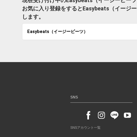
現在受け付け中のEasybeats（イージービ
お気に入り登録をするとEasybeats（イ
します。
Easybeats（イージービーツ）
SNS
SNSアカウント一覧