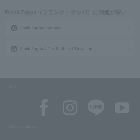
Frank Zappa（フランク・ザッパ）に関連が深い
supervised_user_circle
Frank Zappa / Mothers
supervised_user_circle
Frank Zappa & The Mothers Of Invasion
SNS
SNS account list