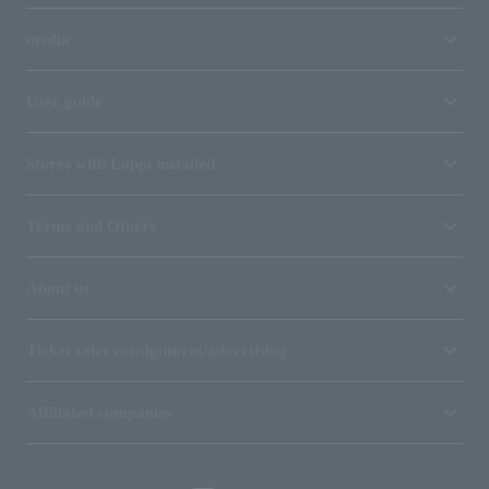
media
User guide
Stores with Loppi installed
Terms and Others
About us
Ticket sales consignment/advertising
Affiliated companies