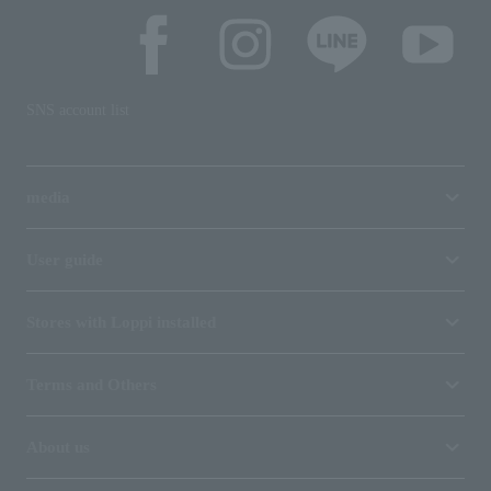
SNS account list
media
User guide
Stores with Loppi installed
Terms and Others
About us