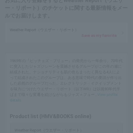
お気に入り登録をするとWeather Report（ウエザ
ー・リポート）のチケットに関する最新情報をメー
ルでお届けします。
Weather Report（ウエザー・リポート）
Save as my favorite
1969年の『ビッチェズ・ブリュー』の発売から一年余り、70年代
に突入したジャズジシーンを震撼させるグループがこの年の瀬に
結成された。ナショナリティも肌の色もまったく異なる4人によ
って結成されたこのグループは、ある意味で時代の要請が作り出
した必然のグループだった。エレクトリック・イクイップメント
を味方につけたウエザー・リポート（以下WR）は以後80年代半
ばまで様々な変遷を続けながらもジャズ＝フュー...
View profile
details
Product list (HMV&BOOKS online)
Weather Report（ウエザー・リポート）