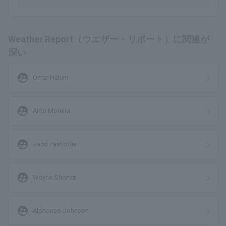
Weather Report（ウエザー・リポート）に関連が
深い
supervised_user_circle
Omar Hakim
supervised_user_circle
Airto Moreira
supervised_user_circle
Jaco Pastorius
supervised_user_circle
Wayne Shorter
supervised_user_circle
Alphonso Johnson