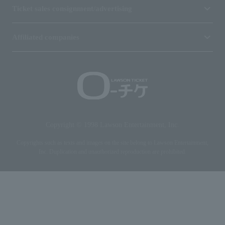
Ticket sales consignment/advertising
Affiliated companies
Copyright © 1998 Lawson Entertainment, Inc.
Copyrights such as texts and images on the site belong to Lawson Entertainment,
Inc. Duplication and unauthorized reproduction are prohibited.