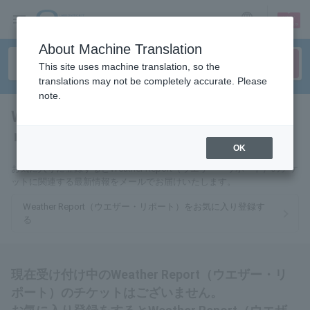
sign up
login
Language
About Machine Translation
This site uses machine translation, so the
translations may not be completely accurate. Please
note.
Weather Report（ウエザー・
リポート）
tickets for
OK
お気に入りに登録するとWeather Report（ウエザー・リポート）のチケ
ットに関連する最新情報をメールでお届けいたします。
Weather Report（ウエザー・リポート）をお気に入り登録す
る
現在受け付け中のWeather Report（ウエザー・リ
ポート）のチケットはございません。