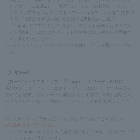
たチケットに記載の同一店舗（ローソンであればローソン、ミ
ニストップであればミニストップ）へ当該チケットをご持参の
うえ、当該試合翌日のAM10:00から2週間以内に店頭
「Loppi」にて払い戻しください。チケット発券がお済みでな
いお客様は、Loppiにてチケット発券後に払い戻しのお手続き
をお願いいたします。
※システムメンテナンスでサービスを休止している場合がござい
ます。
【店舗発売】
（ローソン・ミニストップ：「Loppi」）Lコード：51004
店頭端末（ローソン・ミニストップ：「Loppi」）にてお申込い
ただくと端末よりレシートが発行されますので、30分以内にレジ
へお持ちいただき、ご精算の上、チケットとお引き換えくださ
い。
※インターネットで完売となった試合の発売はございません。
※座席選択はできません。
※Loppiの画面に表示される注意事項に必ずご同意いただいた上で
チケットをご購入ください。