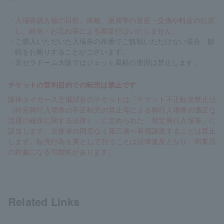
・入場券購入後の日程、席種、座席等の変更・交換や料金の払戻
し、紛失・お忘れ等による再発行はいたしません。
・ご購入いただいた入場券の席番でご観戦いただけない場合、観
戦をお断りすることがございます。
・京セラドーム大阪ではジェット風船の使用は禁止します。
チケットの営利目的での転売は禁止です
阪神タイガース主催試合のチケットは「チケット不正転売禁止法
（特定興行入場券の不正転売の禁止等による興行入場券の適正な
流通の確保に関する法律）」に定められた「特定興行入場券」に
該当します。主催者の同意なく第三者へ有償譲渡することは禁止
します。転売行為を業として行うことは法律違反となり、刑事罰
の対象になる可能性があります。
Related Links