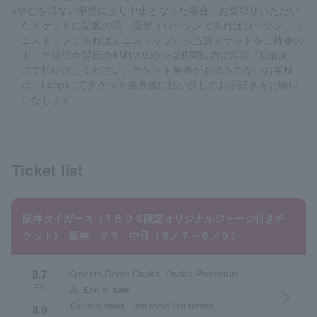
※やむを得ない事情により中止となった場合、お受取りいただい
たチケットに記載の同一店舗（ローソンであればローソン、ミ
ニストップであればミニストップ）へ当該チケットをご持参の
上、当該試合翌日のAM10:00から2週間以内に店頭「Loppi」
にて払い戻しください。チケット発券がお済みでないお客様
は、Loppiにてチケット発券後に払い戻しのお手続きをお願い
いたします。
Ticket list
阪神タイガース（ＴＢＤＳ限定オリジナルジャージ付きチ
ケット） 阪神 ＶＳ 中日（８／７～８／９）
8.7
Kyocera Dome Osaka, Osaka Prefecture
Fri.
warning
End of sale
arrow_forward_ios
~
General sales
first come first served
8.9