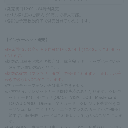
※発売初日12:00～24時間発売
※お1人様1度のご購入で6席まで購入可能。
※各試合予定枚数終了で発売は終了いたします。
【インターネット発売】
※座席選択は残席がある席種に限り2/14(土)12:00よりご利用いた
だけます。
※複数の日程をお求めの場合は、購入完了後、トップページから
改めてお買い求めください。
※複数の端末（ブラウザ、タブ）で操作されますと、正しくお手
続きできない場合がございます。
※フィーチャーフォンからは購入できません。
※お支払いはクレジットカード即時決済のみとなります。クレジ
ットカードは、セディナ(OMC)、VISA、JCB、Mastercard、
TOKYU CARD、Diners、楽天カード、クレジット機能付きロ
ーソンponta、アメリカン・エキスプレスのカードがご利用可
能です。海外発行カードはご利用いただけない場合がございま
す。
※やむを得ない事情により中止となった場合、お受取りいただい