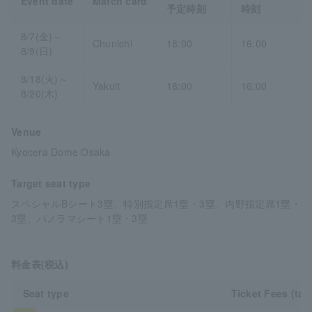
Event date
Match card
予定時刻
時刻
8/7(金)～
Chunichi
18:00
16:00
8/9(日)
8/18(火)～
Yakult
18:00
16:00
8/20(木)
Venue
Kyocera Dome Osaka
Target seat type
スペシャルBシート3塁、特別指定席1塁・3塁、内野指定席1塁・
3塁、パノラマシート1塁・3塁
料金表(税込)
Seat type
Ticket Fees (tax