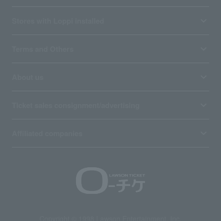
Stores with Loppi installed
Terms and Others
About us
Ticket sales consignment/advertising
Affiliated companies
Copyright © 1998 Lawson Entertainment, Inc.