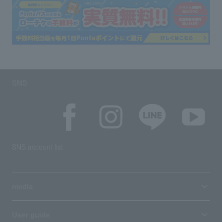
SNS
SNS account list
media
User guide