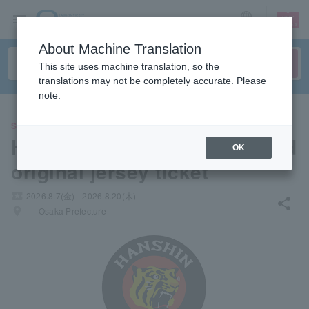
sign up
login
Language
About Machine Translation
This site uses machine translation, so the
translations may not be completely accurate. Please
note.
SPORTS
Hanshin Tigers "TBDS limited
OK
original jersey ticket"
local_activity
2026.8.7(金) - 2026.8.20(木)
share
places
Osaka Prefecture