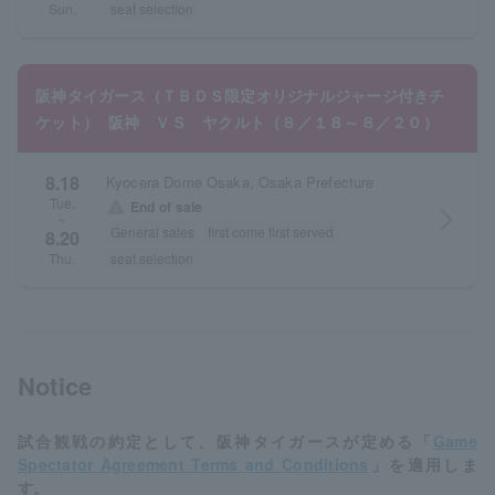
seat selection
Sun.
阪神タイガース（ＴＢＤＳ限定オリジナルジャージ付きチ
ケット） 阪神 ＶＳ ヤクルト（８／１８～８／２０）
8.18
Kyocera Dome Osaka, Osaka Prefecture
Tue.
warning
End of sale
arrow_forward_ios
~
General sales
first come first served
8.20
seat selection
Thu.
Notice
試合観戦の約定として、阪神タイガースが定める「
Game
Spectator Agreement Terms and Conditions
」を適用しま
す。