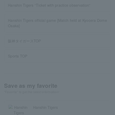
Hanshin Tigers “Ticket with practice observation”
Hanshin Tigers official game [Match held at Kyocera Dome
Osaka]
阪神タイガースTOP
Sports TOP
Save as my favorite
"Favorite" to get the latest information!
Hanshin Tigers