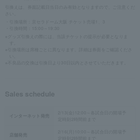
引換えは、券面記載日当日のみ有効となりますので、ご注意くだ
さい。
・引換場所：京セラドーム大阪 チケット売場1、3
・引換時間：15:00～19:30
※グッズ引換えの際には、当該チケットの提示が必要となりま
す。
※引換場所は席種ごとに異なります。詳細は券面をご確認くださ
い。
※不良品の交換は引換日より30日以内とさせていただきます。
Sales schedule
2/13(金)12:00～各試合日の開場予
インターネット発売
定時刻2時間前まで
2/16(月)10:00～各試合日の開場予
店舗発売
定時刻2時間前まで