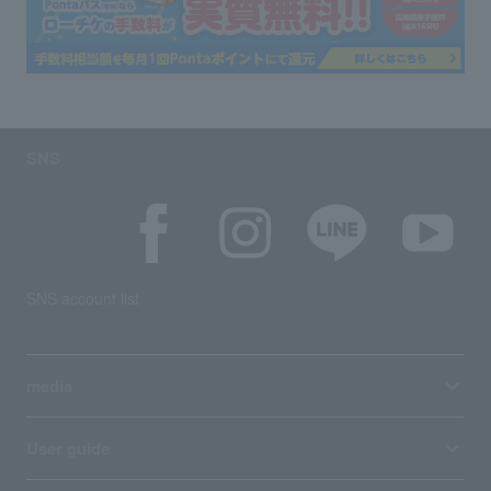
SNS
SNS account list
media
User guide