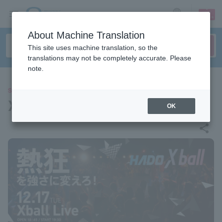
sign up
login
Language
About Machine Translation
This site uses machine translation, so the
translations may not be completely accurate. Please
note.
SPORTS
Xball Live
OK
share