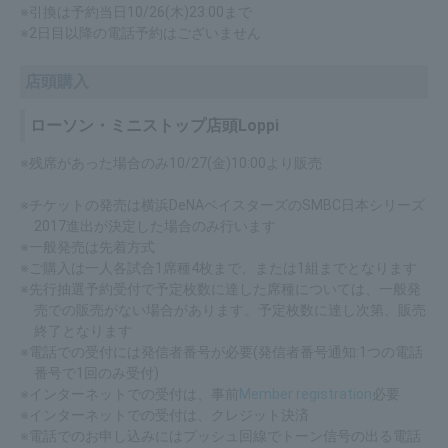
※引換は予約当日10/26(木)23:00まで
※2日目以降の電話予約はございません
店頭購入
ローソン・ミニストップ店頭Loppi
※残席があった場合のみ10/27(金)10:00より販売
※チケットの発売は横浜DeNAベイスターズのSMBC日本シリーズ
2017進出が決定した場合のみ行います
※一般発売は先着方式
※ご購入は一人各試合1席種4枚まで、または1組までとなります
※先行抽選予約受付で予定枚数に達した席種については、一般発
売での販売がない場合があります。予定枚数に達し次第、販売
終了となります
※電話での受付には発信者番号が必要(発信者番号通知:1つの電話
番号で1回のみ受付)
※インターネットでの受付は、事前
Member registration
必要
※インターネットでの受付は、クレジット決済
※電話でのお申し込みにはプッシュ回線でトーン信号の出る電話