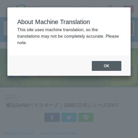
sign up
login
Language
About Machine Translation
This site uses machine translation, so the
translations may not be completely accurate. Please
note.
OK
sports
横浜DeNAベイスターズ｜SMBC日本シリーズ2017
Facebook
Twitter
LINE
Ticket information
Recommended tickets