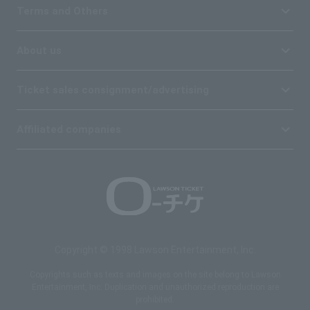
Terms and Others
About us
Ticket sales consignment/advertising
Affiliated companies
Copyright © 1998 Lawson Entertainment, Inc.
Copyrights such as texts and images on the site belong to Lawson
Entertainment, Inc. Duplication and unauthorized reproduction are
prohibited.