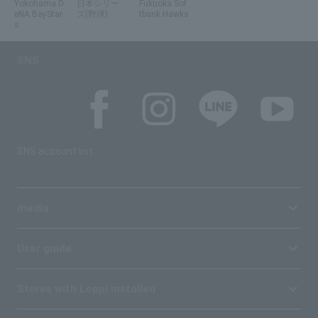
Yokohama D
日本シリー
Fukuoka Sof
eNA BayStar
ズ(野球)
tbank Hawks
s
SNS
SNS account list
media
User guide
Stores with Loppi installed