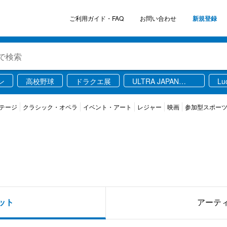
ご利用ガイド・FAQ
お問い合わせ
新規登録
ン
高校野球
ドラクエ展
ULTRA JAPAN
Lu
2026
テージ
クラシック・オペラ
イベント・アート
レジャー
映画
参加型スポー
ット
アーテ