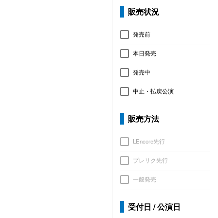
販売状況
発売前
本日発売
発売中
中止・払戻公演
販売方法
LEncore先行
プレリク先行
一般発売
受付日 / 公演日