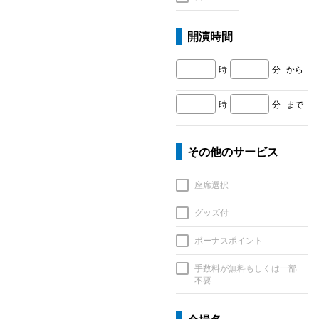
開演時間
時
分
から
時
分
まで
その他のサービス
座席選択
グッズ付
ボーナスポイント
手数料が無料もしくは一部
不要