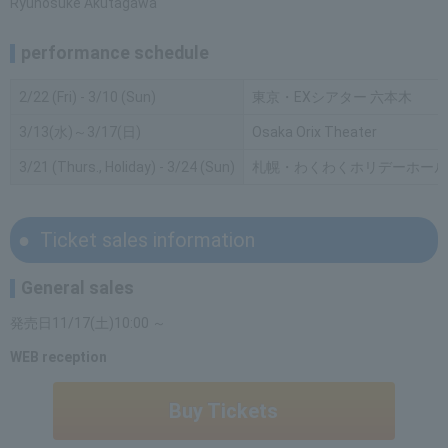
Ryunosuke Akutagawa
performance schedule
2/22 (Fri) - 3/10 (Sun)
東京・EXシアター 六本木
3/13(水)～3/17(日)
Osaka Orix Theater
3/21 (Thurs., Holiday) - 3/24 (Sun)
札幌・わくわくホリデーホール
Ticket sales information
General sales
発売日11/17(土)10:00 ～
WEB reception
Buy Tickets