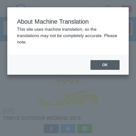
sign up
login
Language
About Machine Translation
This site uses machine translation, so the
translations may not be completely accurate. Please
note.
OK
Events
TOKYO OUTDOOR WEEKEND 2019
Facebook
Twitter
LINE