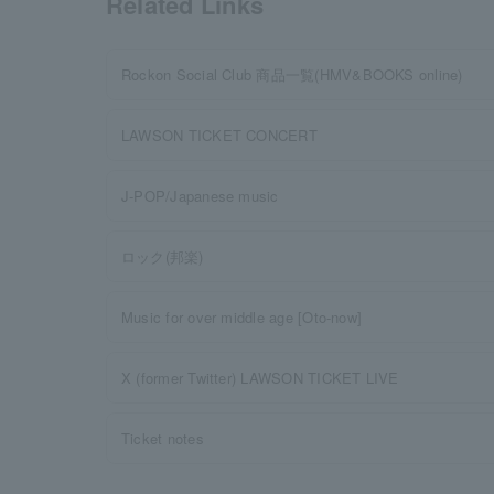
Related Links
Rockon Social Club 商品一覧(HMV&BOOKS online)
LAWSON TICKET CONCERT
J-POP/Japanese music
ロック(邦楽)
Music for over middle age [Oto-now]
X (former Twitter) LAWSON TICKET LIVE
Ticket notes