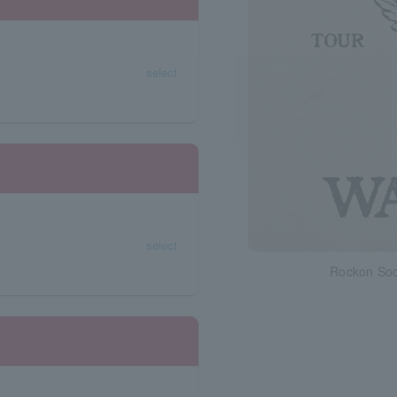
）
select
select
Rockon Soc