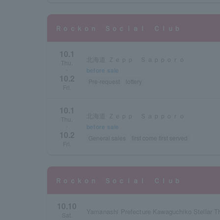
Ｒｏｃｋｏｎ Ｓｏｃｉａｌ Ｃｌｕｂ
10.1
北海道 Ｚｅｐｐ Ｓａｐｐｏｒｏ
Thu.
before sale
・
10.2
Pre-request
lottery
Fri.
10.1
北海道 Ｚｅｐｐ Ｓａｐｐｏｒｏ
Thu.
before sale
・
10.2
General sales
first come first served
Fri.
Ｒｏｃｋｏｎ Ｓｏｃｉａｌ Ｃｌｕｂ
10.10
Yamanashi Prefecture Kawaguchiko Stellar T
Sat.