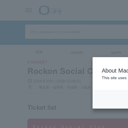
TOP
concert
sports
CONCERT
Rockon Social Club
About Mac
This site uses
local_activity
2026.9.3(木) - 2026.12.28(月)
places
東京都・福岡県・宮城県・大阪府・北海道・山梨県・愛
Ticket list
Ｒｏｃｋｏｎ Ｓｏｃｉａｌ Ｃｌｕｂ