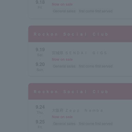
9.18
Now on sale
Fri.
General sales
first come first served
Ｒｏｃｋｏｎ Ｓｏｃｉａｌ Ｃｌｕｂ
9.19
宮城県 ＳＥＮＤＡＩ ＧＩＧＳ
Sat.
Now on sale
・
9.20
General sales
first come first served
Sun.
Ｒｏｃｋｏｎ Ｓｏｃｉａｌ Ｃｌｕｂ
9.24
大阪府 Ｚｅｐｐ Ｎａｍｂａ
Thu.
Now on sale
・
9.25
General sales
first come first served
Fri.