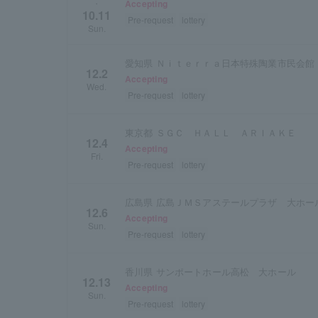
Accepting
・
10.11
Pre-request
lottery
Sun.
愛知県 Ｎｉｔｅｒｒａ日本特殊陶業市民会館
12.2
Accepting
Wed.
Pre-request
lottery
東京都 ＳＧＣ ＨＡＬＬ ＡＲＩＡＫＥ
12.4
Accepting
Fri.
Pre-request
lottery
広島県 広島ＪＭＳアステールプラザ 大ホー
12.6
Accepting
Sun.
Pre-request
lottery
香川県 サンポートホール高松 大ホール
12.13
Accepting
Sun.
Pre-request
lottery