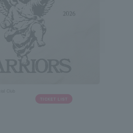
ial Club
TICKET LIST