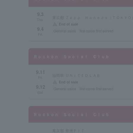
9.3
東京都 Ｚｅｐｐ Ｈａｎｅｄａ（ＴＯＫＹＯ
Thu.
warning
End of sale
・
9.4
General sales
first come first served
Fri.
Ｒｏｃｋｏｎ Ｓｏｃｉａｌ Ｃｌｕｂ
9.11
福岡県 ＵＮＩＴＥＤＬＡＢ
Fri.
warning
End of sale
・
9.12
General sales
first come first served
Sat.
Ｒｏｃｋｏｎ Ｓｏｃｉａｌ Ｃｌｕｂ
東京都 豊洲ＰＩＴ