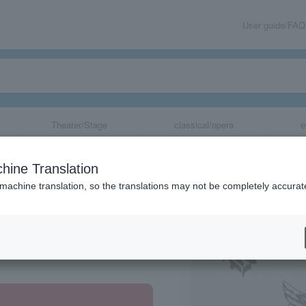
User guide/FAQ
Theater/Stage
classical/opera
e
hine Translation
 machine translation, so the translations may not be completely accurat
share
知県・広島県・香川県