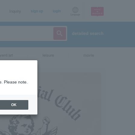
Inquiry
sign up
login
Language
detailed search
vent/art
leisure
movie
e. Please note.
OK