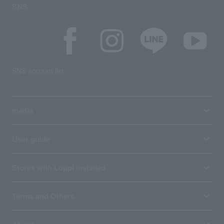
SNS
SNS account list
media
User guide
Stores with Loppi installed
Terms and Others