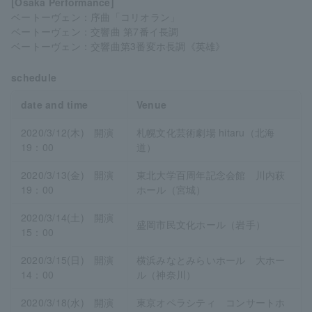
[Osaka Performance]
ベートーヴェン：序曲「コリオラン」
ベートーヴェン：交響曲 第7番イ長調
ベートーヴェン：交響曲第3番変ホ長調《英雄》
schedule
date and time
Venue
2020/3/12(木) 開演
札幌文化芸術劇場 hitaru（北海
19：00
道）
2020/3/13(金) 開演
東北大学百周年記念会館 川内萩
19：00
ホール（宮城）
2020/3/14(土) 開演
盛岡市民文化ホール（岩手）
15：00
2020/3/15(日) 開演
横浜みなとみらいホール 大ホー
14：00
ル（神奈川）
2020/3/18(水) 開演
東京オペラシティ コンサートホ