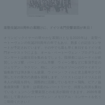
楽聖生誕250周年の幕開けに、ドイツ名門交響楽団が来日！
オリンピックイヤーの華やかな幕開けとなる2020年は、楽聖ベ
ートーヴェンの生誕250周年の年でもあり、数多くの記念コンサ
ートが予定されています。その中でも最も早く来日するドイツ名
門オーケストラによる、オール・ベートーヴェン・プログラムの
コンサートは最注目を集めるでしょう。指揮者にはムーティが絶
賛しシカゴ響、バーミンガム市響、ウィーン響などに客演予定の
ジュリアン・ラクリン。特に、メンデルスゾーンのヴァイオリン
協奏曲では弾き振りも披露。ウィーン・フィルと史上最年少で共
演したその実力の真価を発揮します。ソリストにはドイツ人と日
本人の両親を持ち、国際的に活躍しているモナ＝飛鳥。ピアノ協
奏曲第5番「皇帝」は得意のレパートリーで、何度も共演を重ね
ているミュンヘン交響楽団との名演が期待できます。2020年最
初にして最大のベートーヴェン・メモリアル・コンサートを乞う
ご期待ください！