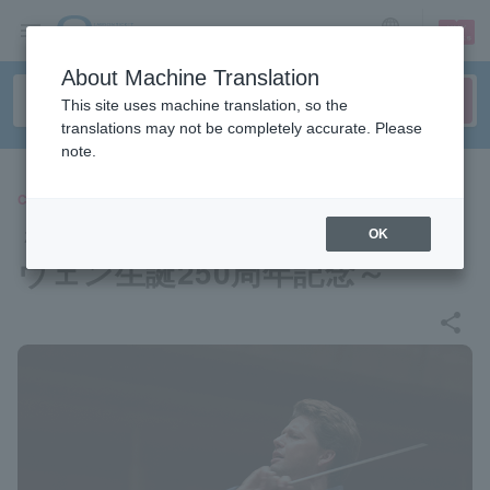
sign up
login
Language
About Machine Translation
This site uses machine translation, so the
translations may not be completely accurate. Please
note.
CLASSIC
ミュンヘン交響楽団～ベートー
OK
ヴェン生誕250周年記念～
share