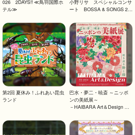
026 2DAYS!! ≪鳥羽国際ホ
小野リサ スペシャルコンサ
テル≫
ート BOSSA & SONGS 20
26
第2回 夏休み！ふれあい昆虫
巴水・夢二・暁斎 ～ニッポ
ランド
ンの美紙展～
－HAIBARA Art＆Design 咲
き誇る粋と技－