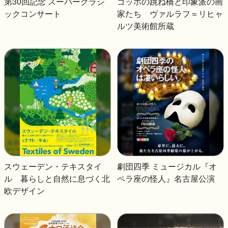
第30回記念 スーパークラシ
ゴッホの跳ね橋と印象派の画
ックコンサート
家たち ヴァルラフ＝リヒャ
ルツ美術館所蔵
スウェーデン・テキスタイ
劇団四季 ミュージカル『オ
ル 暮らしと自然に息づく北
ペラ座の怪人』名古屋公演
欧デザイン