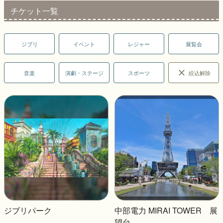
チケット一覧
ジブリ
イベント
レジャー
展覧会
音楽
演劇・ステージ
スポーツ
絞込解除
ジブリパーク
中部電力 MIRAI TOWER 展
望台