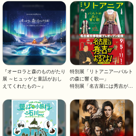
～オペラからポピュラーソン
ストン人──
グまで楽しさ広がる“声楽バ
ラエティ”～
『オーロラと森のものがたり
特別展「リトアニア―バルト
展 ～ヒュッゲと童話がおし
の森に響く歌―」
えてくれたもの～』
特別展「名古屋には秀吉がお
るでよ！―秀吉と尾張の歴史
―」