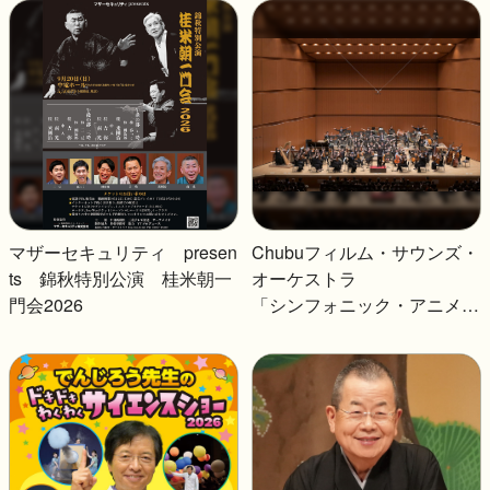
マザーセキュリティ presen
Chubuフィルム・サウンズ・
ts 錦秋特別公演 桂米朝一
オーケストラ
門会2026
「シンフォニック・アニメ」
～ジブリがいっぱい！オーケ
ストラ・パークⅢ～