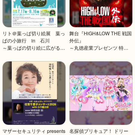
リト＠葉っぱ切り絵展 葉っ
舞台『HiGH&LOW THE 戦国
ぱの小旅行 in 石川
外伝』
～葉っぱの切り絵に広がる優
～丸徳産業プレゼンツ 特別
しい世界～
優待チケット販売～
マザーセキュリティ presents
名探偵プリキュア！ ドリー