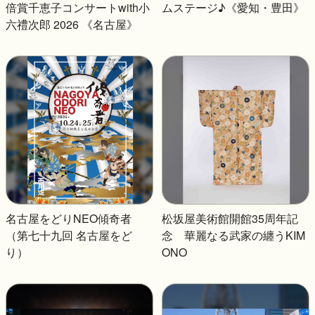
倍賞千恵子コンサートwith小
ムステージ♪《愛知・豊田》
六禮次郎 2026 《名古屋》
名古屋をどりNEO傾奇者
松坂屋美術館開館35周年記
（第七十九回 名古屋をど
念 華麗なる武家の纏うKIM
り）
ONO