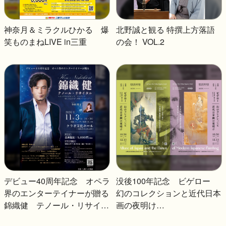
神奈月＆ミラクルひかる 爆
北野誠と観る 特撰上方落語
笑ものまねLIVE in三重
の会！ VOL.2
デビュー40周年記念 オペラ
没後100年記念 ビゲロー
界のエンターテイナーが贈る
幻のコレクションと近代日本
錦織健 テノール・リサイタ
画の夜明け
ル
──日本美術に魅せられたボ