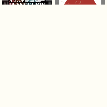
『エヴァンゲリオン』30周年
あいち国際女性映画祭2026
記念展「ALL OF EVANGELI
ON」
シンシナティ美術館展 ～ア
マザーセキュリティ presents
メリカに渡ったヨーロッパの
渡辺貞夫カルテット2026 “Int
至宝～
o Tomorrow” ≪しらかわホー