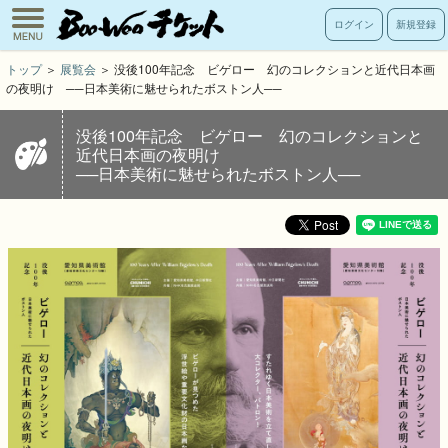
toggle
ログイン
新規登録
navigation
トップ
＞
展覧会
＞ 没後100年記念 ビゲロー 幻のコレクションと近代日本画
の夜明け ──日本美術に魅せられたボストン人──
没後100年記念 ビゲロー 幻のコレクションと
近代日本画の夜明け
──日本美術に魅せられたボストン人──