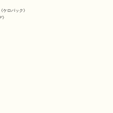
」《ケロパック》
デ》