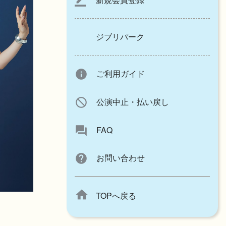
border_color
ジブリパーク
info
ご利用ガイド
block
公演中止・払い戻し
forum
FAQ
help
お問い合わせ
home
TOPへ戻る