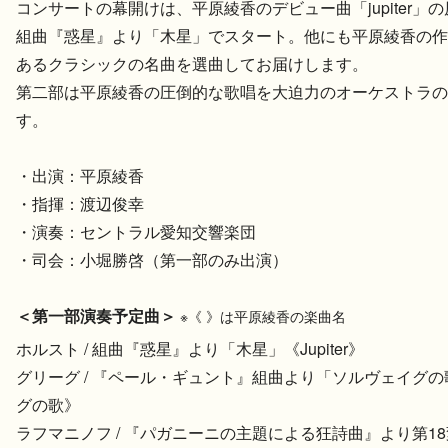
コンサートの幕開けは、平原綾香のデビュー曲「jupiter」
組曲『惑星』より「木星」でスタート。他にも平原綾香の作
あるクラシックの名曲を選曲してお届けします。
第二部は平原綾香の圧倒的な歌唱を大迫力のオーケストラの
す。
・出演：平原綾香
・指揮：渡辺俊幸
・演奏：セントラル愛知交響楽団
・司会：小堀勝啓（第一部のみ出演）
＜第一部演奏予定曲＞
※《 》は平原綾香の楽曲名
ホルスト / 組曲『惑星』より「木星」《Jupiter》
グリーグ / 『ペール・ギュント』組曲より「ソルヴェイグ
グの歌》
ラフマニノフ / 『パガニーニの主題による狂詩曲』より第1