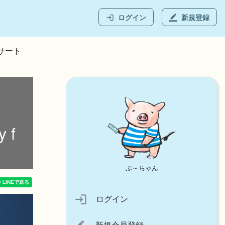
ログイン
新規登録
login
border_color
ンサート
 f
ぶ～ちゃん
login
ログイン
新規会員登録