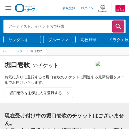
新規登録
ログイン
Language
ヤングスキニ
ブルーマン
高校野球
ドラクエ展
ー
チケットトップ
堀口壱吹
堀口壱吹
のチケット
お気に入りに登録すると堀口壱吹のチケットに関連する最新情報をメー
ルでお届けいたします。
堀口壱吹をお気に入り登録する
現在受け付け中の堀口壱吹のチケットはございませ
ん。