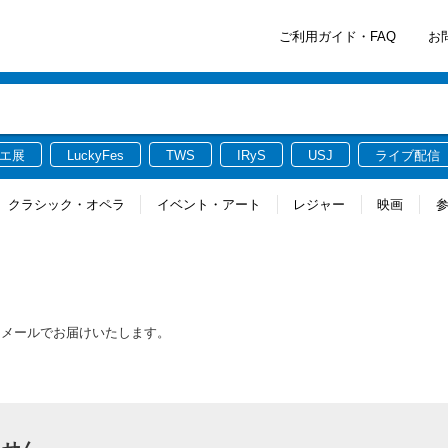
ご利用ガイド・FAQ
お
エ展
LuckyFes
TWS
IRyS
USJ
ライブ配信
クラシック・オペラ
イベント・アート
レジャー
映画
をメールでお届けいたします。