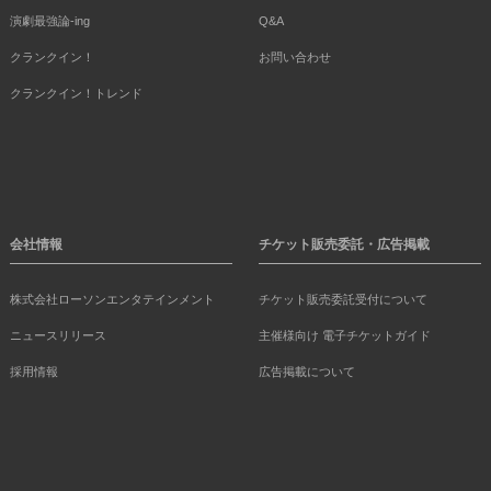
演劇最強論-ing
Q&A
クランクイン！
お問い合わせ
クランクイン！トレンド
会社情報
チケット販売委託・広告掲載
株式会社ローソンエンタテインメント
チケット販売委託受付について
ニュースリリース
主催様向け 電子チケットガイド
採用情報
広告掲載について