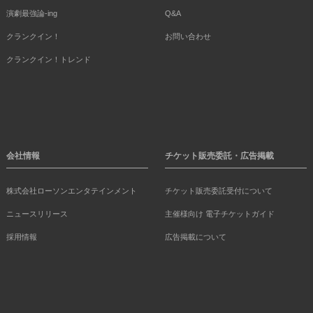
演劇最強論-ing
Q&A
クランクイン！
お問い合わせ
クランクイン！トレンド
会社情報
チケット販売委託・広告掲載
株式会社ローソンエンタテインメント
チケット販売委託受付について
ニュースリリース
主催様向け 電子チケットガイド
採用情報
広告掲載について