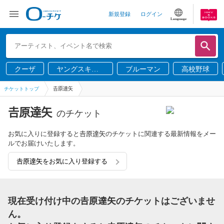
新規登録
ログイン
Language
クーザ
ヤングスキニ
ブルーマン
高校野球
ー
チケットトップ
𠮷原達矢
𠮷原達矢
のチケット
お気に入りに登録すると𠮷原達矢のチケットに関連する最新情報をメー
ルでお届けいたします。
𠮷原達矢をお気に入り登録する
現在受け付け中の𠮷原達矢のチケットはございませ
ん。