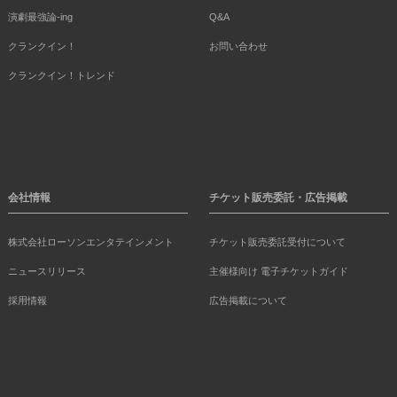
演劇最強論-ing
Q&A
クランクイン！
お問い合わせ
クランクイン！トレンド
会社情報
チケット販売委託・広告掲載
株式会社ローソンエンタテインメント
チケット販売委託受付について
ニュースリリース
主催様向け 電子チケットガイド
採用情報
広告掲載について