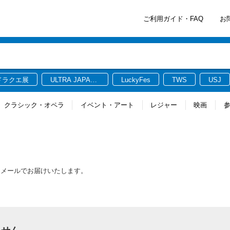
ご利用ガイド・FAQ
お
ドラクエ展
ULTRA JAPAN
LuckyFes
TWS
USJ
2026
クラシック・オペラ
イベント・アート
レジャー
映画
をメールでお届けいたします。