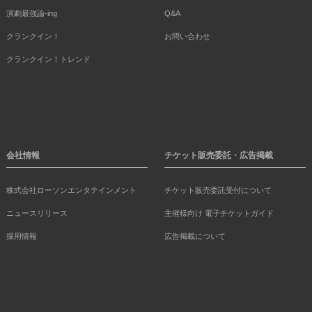
演劇最強論-ing
Q&A
クランクイン！
お問い合わせ
クランクイン！トレンド
会社情報
チケット販売委託・広告掲載
株式会社ローソンエンタテインメント
チケット販売委託受付について
ニュースリリース
主催様向け 電子チケットガイド
採用情報
広告掲載について