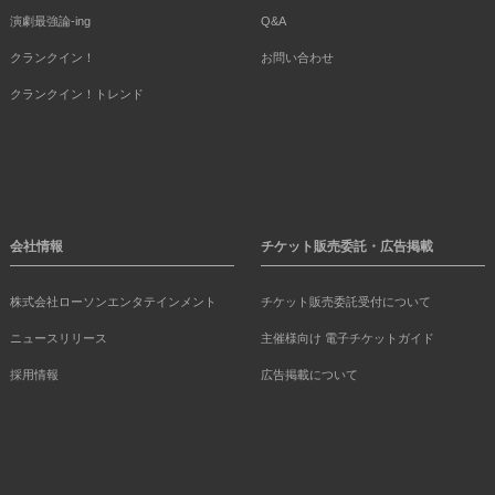
演劇最強論-ing
Q&A
クランクイン！
お問い合わせ
クランクイン！トレンド
会社情報
チケット販売委託・広告掲載
株式会社ローソンエンタテインメント
チケット販売委託受付について
ニュースリリース
主催様向け 電子チケットガイド
採用情報
広告掲載について