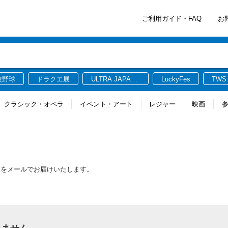
ご利用ガイド・FAQ
お
校野球
ドラクエ展
ULTRA JAPAN
LuckyFes
TWS
2026
クラシック・オペラ
イベント・アート
レジャー
映画
報をメールでお届けいたします。