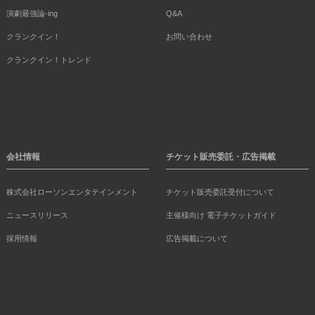
演劇最強論-ing
Q&A
クランクイン！
お問い合わせ
クランクイン！トレンド
会社情報
チケット販売委託・広告掲載
株式会社ローソンエンタテインメント
チケット販売委託受付について
ニュースリリース
主催様向け 電子チケットガイド
採用情報
広告掲載について