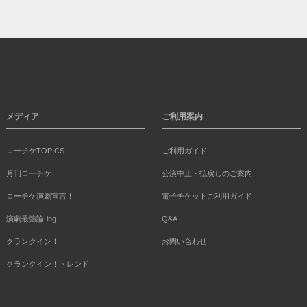
メディア
ご利用案内
ローチケTOPICS
ご利用ガイド
月刊ローチケ
公演中止・払戻しのご案内
ローチケ演劇宣言！
電子チケットご利用ガイド
演劇最強論-ing
Q&A
クランクイン！
お問い合わせ
クランクイン！トレンド