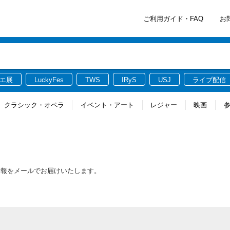
ご利用ガイド・FAQ
お
エ展
LuckyFes
TWS
IRyS
USJ
ライブ配信
クラシック・オペラ
イベント・アート
レジャー
映画
情報をメールでお届けいたします。