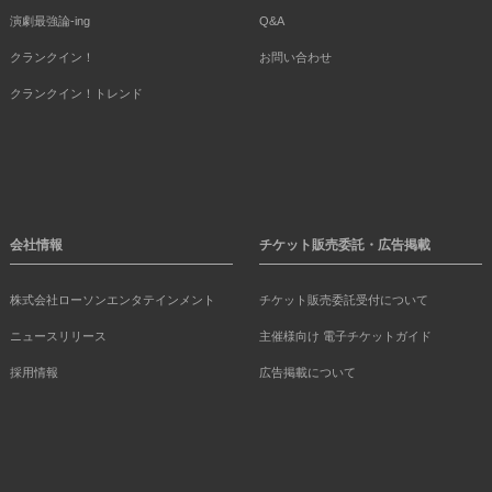
演劇最強論-ing
Q&A
クランクイン！
お問い合わせ
クランクイン！トレンド
会社情報
チケット販売委託・広告掲載
株式会社ローソンエンタテインメント
チケット販売委託受付について
ニュースリリース
主催様向け 電子チケットガイド
採用情報
広告掲載について