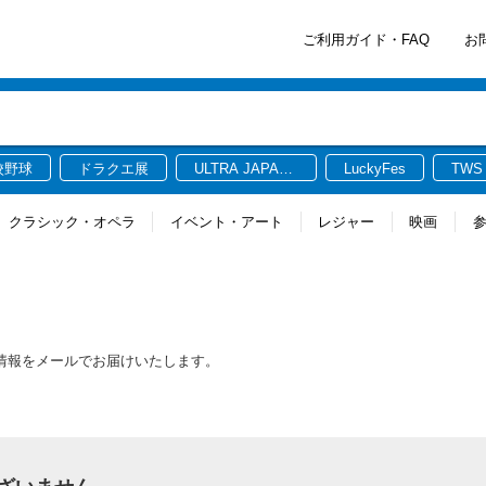
ご利用ガイド・FAQ
お
校野球
ドラクエ展
ULTRA JAPAN
LuckyFes
TWS
2026
クラシック・オペラ
イベント・アート
レジャー
映画
最新情報をメールでお届けいたします。