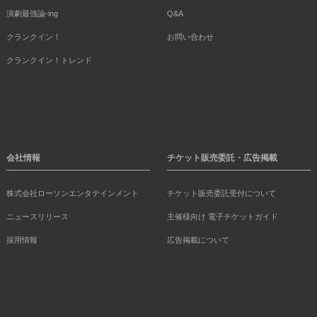
演劇最強論-ing
Q&A
クランクイン！
お問い合わせ
クランクイン！トレンド
会社情報
チケット販売委託・広告掲載
株式会社ローソンエンタテインメント
チケット販売委託受付について
ニュースリリース
主催様向け 電子チケットガイド
採用情報
広告掲載について