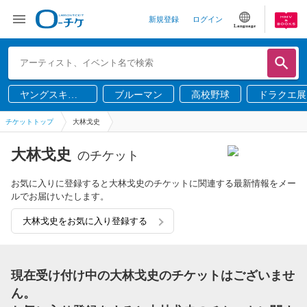
新規登録
ログイン
Language
ヤングスキニ
ブルーマン
高校野球
ドラクエ展
ー
チケットトップ
大林戈史
大林戈史
のチケット
お気に入りに登録すると大林戈史のチケットに関連する最新情報をメー
ルでお届けいたします。
大林戈史をお気に入り登録する
現在受け付け中の大林戈史のチケットはございませ
ん。