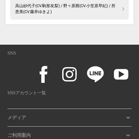
高山紗代子(CV.駒形友梨) / 野々原茜(CV.小笠原早紀) / 所
恵美(CV.藤井ゆきよ)
SNS
SNSアカウント一覧
メディア
ご利用案内