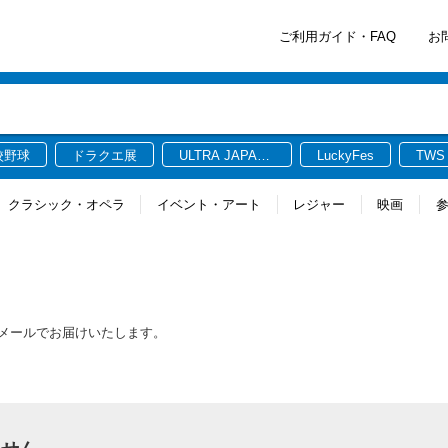
ご利用ガイド・FAQ
お
校野球
ドラクエ展
ULTRA JAPAN
LuckyFes
TWS
2026
クラシック・オペラ
イベント・アート
レジャー
映画
をメールでお届けいたします。