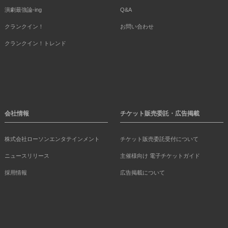
演劇最強論-ing
Q&A
クランクイン！
お問い合わせ
クランクイン！トレンド
会社情報
チケット販売委託・広告掲載
株式会社ローソンエンタテインメント
チケット販売委託受付について
ニュースリリース
主催様向け 電子チケットガイド
採用情報
広告掲載について