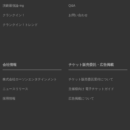
演劇最強論-ing
Q&A
クランクイン！
お問い合わせ
クランクイン！トレンド
会社情報
チケット販売委託・広告掲載
株式会社ローソンエンタテインメント
チケット販売委託受付について
ニュースリリース
主催様向け 電子チケットガイド
採用情報
広告掲載について