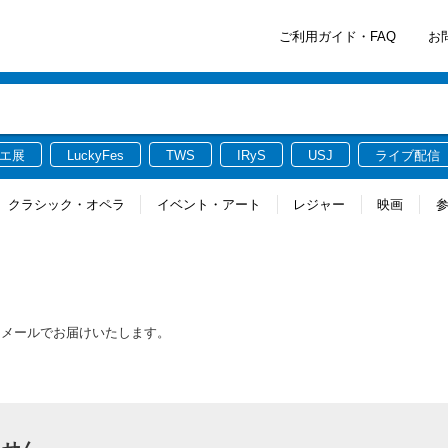
ご利用ガイド・FAQ
お
エ展
LuckyFes
TWS
IRyS
USJ
ライブ配信
クラシック・オペラ
イベント・アート
レジャー
映画
をメールでお届けいたします。