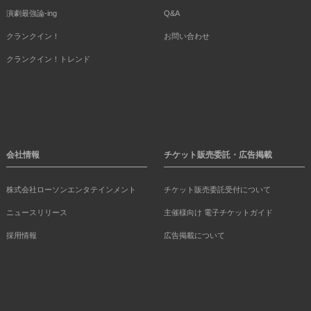
演劇最強論-ing
Q&A
クランクイン！
お問い合わせ
クランクイン！トレンド
会社情報
チケット販売委託・広告掲載
株式会社ローソンエンタテインメント
チケット販売委託受付について
ニュースリリース
主催様向け 電子チケットガイド
採用情報
広告掲載について