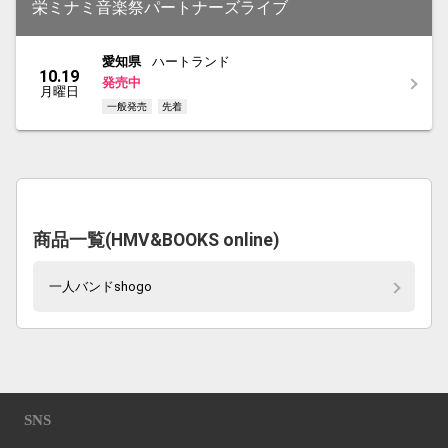
栄ミナミ音楽祭パートナーズライブ
愛知県
ハートランド
10.19
発売中
月曜日
一般発売
先着
商品一覧(HMV&BOOKS online)
一人バンドshogo
SNS