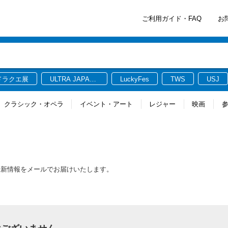
ご利用ガイド・FAQ
お
ドラクエ展
ULTRA JAPAN
LuckyFes
TWS
USJ
2026
クラシック・オペラ
イベント・アート
レジャー
映画
最新情報をメールでお届けいたします。