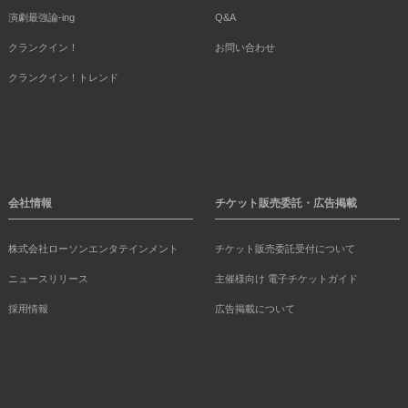
演劇最強論-ing
Q&A
クランクイン！
お問い合わせ
クランクイン！トレンド
会社情報
チケット販売委託・広告掲載
株式会社ローソンエンタテインメント
チケット販売委託受付について
ニュースリリース
主催様向け 電子チケットガイド
採用情報
広告掲載について