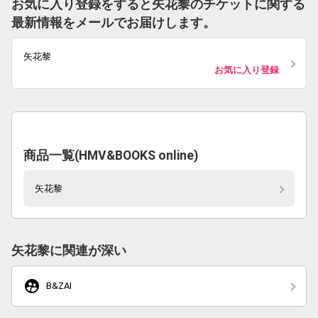
お気に入り登録をすると矢花黎のチケットに関する
最新情報をメールでお届けします。
矢花黎
お気に入り登録
商品一覧(HMV&BOOKS online)
矢花黎
矢花黎に関連が深い
supervised_user_circle
B&ZAI