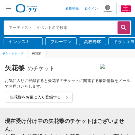
新規登録
ログイン
Language
ヤングスキニ
ブルーマン
高校野球
ドラクエ展
ー
チケットトップ
矢花黎
矢花黎
のチケット
お気に入りに登録すると矢花黎のチケットに関連する最新情報をメール
でお届けいたします。
矢花黎をお気に入り登録する
現在受け付け中の矢花黎のチケットはございませ
ん。