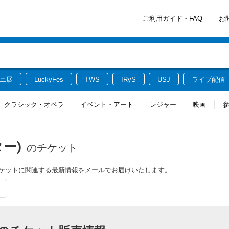
ご利用ガイド・FAQ
お
エ展
LuckyFes
TWS
IRyS
USJ
ライブ配信
クラシック・オペラ
イベント・アート
レジャー
映画
ー)
のチケット
チケットに関連する最新情報をメールでお届けいたします。