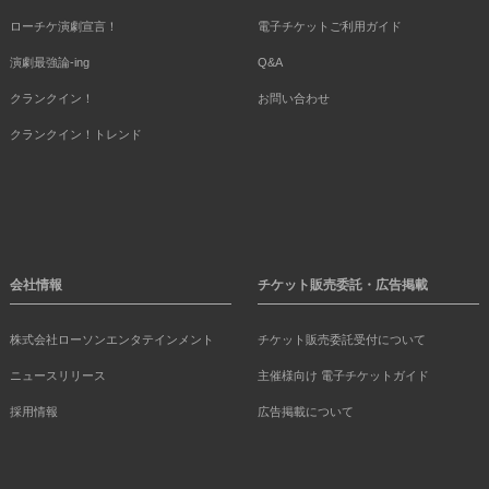
ローチケ演劇宣言！
電子チケットご利用ガイド
演劇最強論-ing
Q&A
クランクイン！
お問い合わせ
クランクイン！トレンド
会社情報
チケット販売委託・広告掲載
株式会社ローソンエンタテインメント
チケット販売委託受付について
ニュースリリース
主催様向け 電子チケットガイド
採用情報
広告掲載について