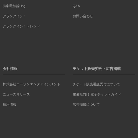
演劇最強論-ing
Q&A
クランクイン！
お問い合わせ
クランクイン！トレンド
会社情報
チケット販売委託・広告掲載
株式会社ローソンエンタテインメント
チケット販売委託受付について
ニュースリリース
主催様向け 電子チケットガイド
採用情報
広告掲載について