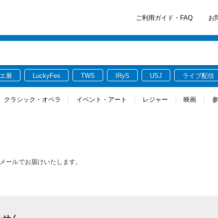
ご利用ガイド・FAQ
お
エ展
LuckyFes
TWS
IRyS
USJ
ライブ配信
クラシック・オペラ
イベント・アート
レジャー
映画
をメールでお届けいたします。