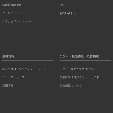
演劇最強論-ing
Q&A
クランクイン！
お問い合わせ
クランクイン！トレンド
会社情報
チケット販売委託・広告掲載
株式会社ローソンエンタテインメント
チケット販売委託受付について
ニュースリリース
主催様向け 電子チケットガイド
採用情報
広告掲載について