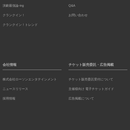
演劇最強論-ing
Q&A
クランクイン！
お問い合わせ
クランクイン！トレンド
会社情報
チケット販売委託・広告掲載
株式会社ローソンエンタテインメント
チケット販売委託受付について
ニュースリリース
主催様向け 電子チケットガイド
採用情報
広告掲載について