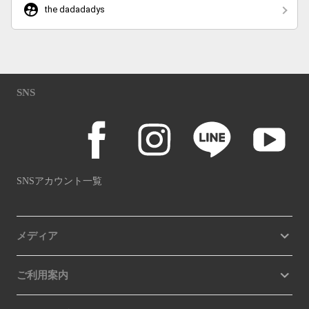
supervised_user_circle
the dadadadys
SNS
SNSアカウント一覧
メディア
ご利用案内