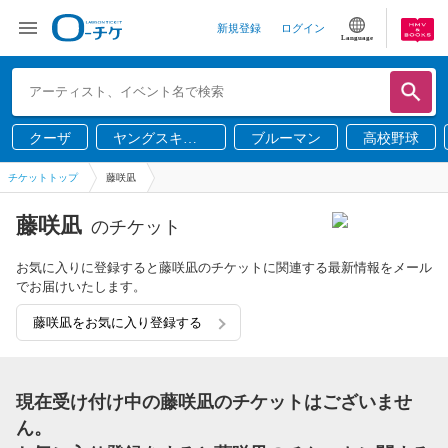
新規登録
ログイン
Language
クーザ
ヤングスキニ
ブルーマン
高校野球
ー
チケットトップ
藤咲凪
藤咲凪
のチケット
お気に入りに登録すると藤咲凪のチケットに関連する最新情報をメール
でお届けいたします。
藤咲凪をお気に入り登録する
現在受け付け中の藤咲凪のチケットはございませ
ん。