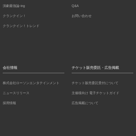
演劇最強論-ing
Q&A
クランクイン！
お問い合わせ
クランクイン！トレンド
会社情報
チケット販売委託・広告掲載
株式会社ローソンエンタテインメント
チケット販売委託受付について
ニュースリリース
主催様向け 電子チケットガイド
採用情報
広告掲載について