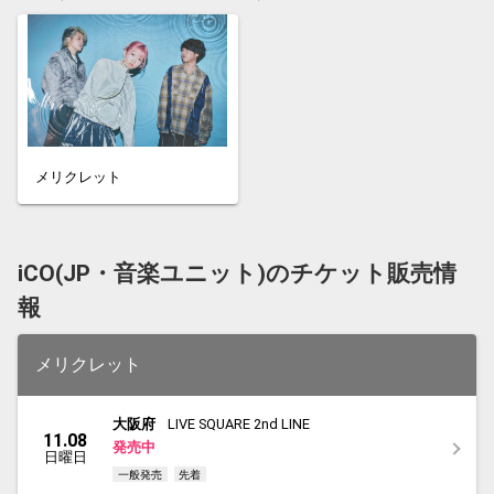
メリクレット
iCO(JP・音楽ユニット)のチケット販売情
報
メリクレット
大阪府
LIVE SQUARE 2nd LINE
11.08
発売中
日曜日
一般発売
先着