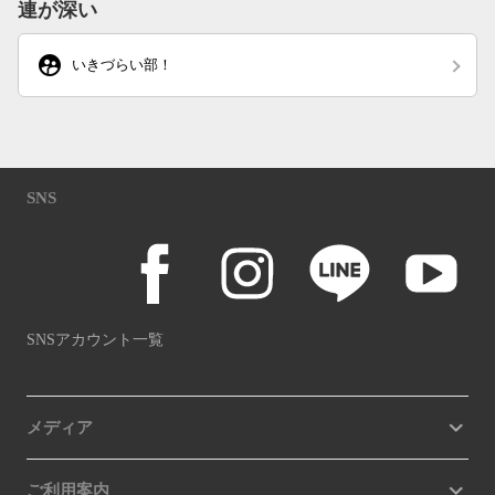
連が深い
supervised_user_circle
いきづらい部！
SNS
SNSアカウント一覧
メディア
ご利用案内