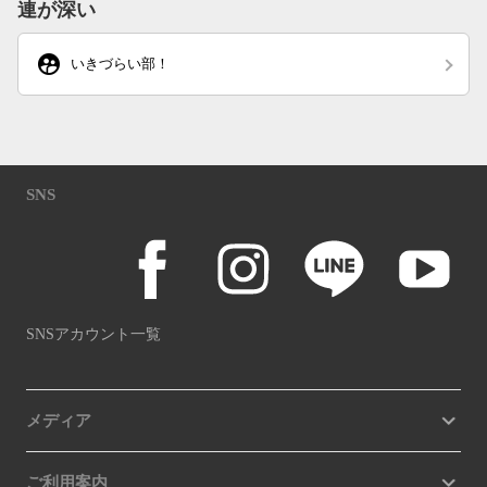
連が深い
supervised_user_circle
いきづらい部！
SNS
SNSアカウント一覧
メディア
ご利用案内