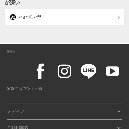
が深い
supervised_user_circle
いきづらい部！
SNS
SNSアカウント一覧
メディア
ご利用案内