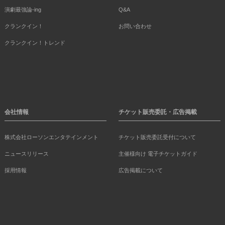
演劇最強論-ing
Q&A
クランクイン！
お問い合わせ
クランクイン！トレンド
会社情報
チケット販売委託・広告掲載
株式会社ローソンエンタテインメント
チケット販売委託受付について
ニュースリリース
主催様向け 電子チケットガイド
採用情報
広告掲載について