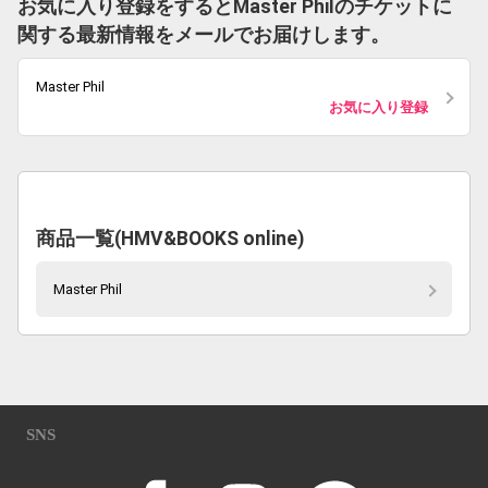
お気に入り登録をするとMaster Philのチケットに
関する最新情報をメールでお届けします。
Master Phil
お気に入り登録
商品一覧(HMV&BOOKS online)
Master Phil
SNS